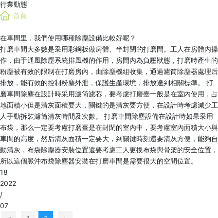
行業動態
首頁
在車間里，我們使用哪種除塵設備比較好呢？
打磨車間大多數是采用彩鋼板做房體、半封閉的打磨間。工人在房體內操
作，由于通風除塵系統排風機的作用，房間內為負壓狀態，打磨時產生的
粉塵被有效的限制在打磨房內，由除塵機組收集，通過濾筒除塵器處理后
排放，能有效的控制粉塵外泄，保護生產環境，排放達到相關標準。 打
磨車間除塵在設計時采用濾筒濾芯，要考慮打磨臺一般是在室內使用，占
地面積小但是清灰面積要大，關鍵的是清灰要方便，在設計時考慮減少工
人手動拆裝濾筒清灰時間及次數。 打磨車間除塵設備在設計時如果采用
布袋，那么一定要考慮打磨臺是在封閉的室內中，要考慮室內面積大小與
車間的高度，然后清灰面積一定要大，到關鍵時刻還要清灰方便，能夠自
動清灰，布袋除塵器安裝位置還要考慮工人更換布袋與骨架的安全位置，
所以這個脈沖布袋除塵器安裝在打磨車間是需要很大的空間位置。
18
2022
/
07