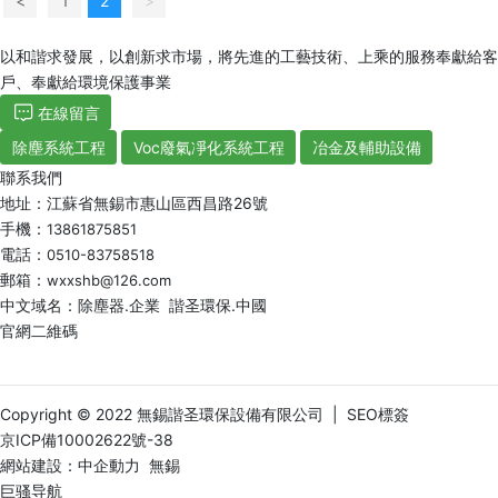
<
1
2
>
以和諧求發展，以創新求市場，將先進的工藝技術、上乘的服務奉獻給客
戶、奉獻給環境保護事業
在線留言
除塵系統工程
Voc廢氣凈化系統工程
冶金及輔助設備
聯系我們
地址：江蘇省無錫市惠山區西昌路26號
手機：
13861875851
電話：
0510-83758518
郵箱：
wxxshb@126.com
中文域名：除塵器.企業 諧圣環保.中國
官網二維碼
Copyright © 2022 無錫諧圣環保設備有限公司 |
SEO標簽
京ICP備10002622號-38
網站建設：
中企動力
無錫
巨骚导航