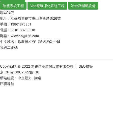
除塵系統工程
Voc廢氣凈化系統工程
冶金及輔助設備
聯系我們
地址：江蘇省無錫市惠山區西昌路26號
手機：
13861875851
電話：
0510-83758518
郵箱：
wxxshb@126.com
中文域名：除塵器.企業 諧圣環保.中國
官網二維碼
Copyright © 2022 無錫諧圣環保設備有限公司 |
SEO標簽
京ICP備10002622號-38
網站建設：
中企動力
無錫
巨骚导航