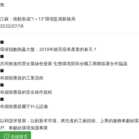
無
江蘇：推動形成“1＋13”環境監測新格局
2022/07/18
■
環保指數跑贏大盤，2019年能否迎來產業的春天？
■
共同推進民營企業綠色發展 生態環境部與全國工商聯簽署合作協議
■
布袋除塵器的工業流程
■
布袋除塵器的安全操作規程
■
布袋除塵器屬于什么設備
以和諧求發展，以創新求市場，將先進的工藝技術、上乘的服務奉獻給客
戶、奉獻給環境保護事業
在線留言