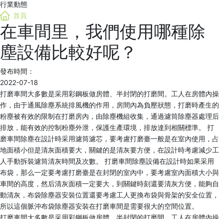
行業動態
首頁
在車間里，我們使用哪種除
塵設備比較好呢？
發布時間：
2022-07-18
打磨車間大多數是采用彩鋼板做房體、半封閉的打磨間。工人在房體內操
作，由于通風除塵系統排風機的作用，房間內為負壓狀態，打磨時產生的
粉塵被有效的限制在打磨房內，由除塵機組收集，通過濾筒除塵器處理后
排放，能有效的控制粉塵外泄，保護生產環境，排放達到相關標準。 打
磨車間除塵在設計時采用濾筒濾芯，要考慮打磨臺一般是在室內使用，占
地面積小但是清灰面積要大，關鍵的是清灰要方便，在設計時考慮減少工
人手動拆裝濾筒清灰時間及次數。 打磨車間除塵設備在設計時如果采用
布袋，那么一定要考慮打磨臺是在封閉的室內中，要考慮室內面積大小與
車間的高度，然后清灰面積一定要大，到關鍵時刻還要清灰方便，能夠自
動清灰，布袋除塵器安裝位置還要考慮工人更換布袋與骨架的安全位置，
所以這個脈沖布袋除塵器安裝在打磨車間是需要很大的空間位置。
打磨車間大多數是采用彩鋼板做房體、半封閉的打磨間。工人在房體內操