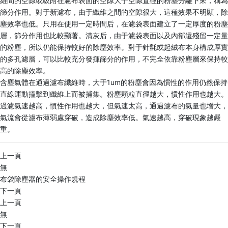
維間的空隙或吸附在濾布表面的空隙大于空隙直徑的粉塵分離下來，稱為
篩分作用。對于新濾布，由于纖維之間的空隙很大，這種效果不明顯，除
塵效率也低。只用在使用一定時間后，在濾袋表面建立了一定厚度的粉塵
層，篩分作用也比較顯著。清灰后，由于濾袋表面以及內部還殘留一定量
的粉塵，所以仍能保持較好的除塵效率。對于針氈或起絨布本身構成厚實
的多孔濾層，可以比較充分發揮篩分的作用，不完全依靠粉塵層來保持較
高的除塵效率。
含塵氣體在通過濾布纖維時，大于1um的粉塵會因為慣性的作用仍然保持
直線運動撞擊到纖維上而被捕集。粉塵顆粒直徑越大，慣性作用也越大。
過濾氣速越高，慣性作用也越大，但氣速太高，通過濾布的氣量也增大，
氣流會從濾布薄弱處穿破，造成除塵效率低。氣速越高，穿破現象越嚴
重。
上一頁
無
布袋除塵器的安全操作規程
下一頁
上一頁
無
下一頁