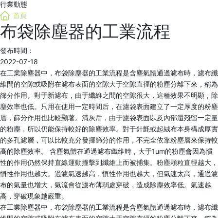
行業動態
首頁
布袋除塵器的工業流程
發布時間：
2022-07-18
在工業除塵器中，布袋除塵器的工業流程是含塵氣體通過濾布時，濾布纖
維間的空隙或吸附在濾布表面的空隙大于空隙直徑的粉塵分離下來，稱為
篩分作用。對于新濾布，由于纖維之間的空隙很大，這種效果不明顯，除
塵效率也低。只用在使用一定時間后，在濾袋表面建立了一定厚度的粉塵
層，篩分作用也比較顯著。清灰后，由于濾袋表面以及內部還殘留一定量
的粉塵，所以仍能保持較好的除塵效率。對于針氈或起絨布本身構成厚實
的多孔濾層，可以比較充分發揮篩分的作用，不完全依靠粉塵層來保持較
高的除塵效率。 含塵氣體在通過濾布纖維時，大于1um的粉塵會因為慣
性的作用仍然保持直線運動撞擊到纖維上而被捕集。粉塵顆粒直徑越大，
慣性作用也越大。過濾氣速越高，慣性作用也越大，但氣速太高，通過濾
布的氣量也增大，氣流會從濾布薄弱處穿破，造成除塵效率低。氣速越
高，穿破現象越嚴重。
在工業除塵器中，布袋除塵器的工業流程是含塵氣體通過濾布時，濾布纖