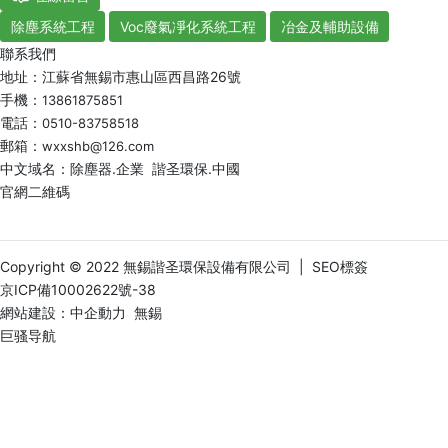
除塵系統工程
Voc廢氣凈化系統工程
冶金及輔助設備
聯系我們
地址：江蘇省無錫市惠山區西昌路26號
手機：
13861875851
電話：
0510-83758518
郵箱：
wxxshb@126.com
中文域名：除塵器.企業 諧圣環保.中國
官網二維碼
Copyright © 2022 無錫諧圣環保設備有限公司 |
SEO標簽
京ICP備10002622號-38
網站建設：
中企動力
無錫
巨骚导航